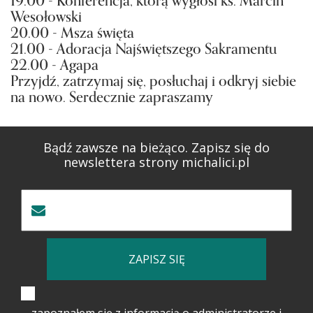
19.00 - Konferencja, którą wygłosi ks. Marcin
Wesołowski
20.00 - Msza święta
21.00 - Adoracja Najświętszego Sakramentu
22.00 - Agapa
Przyjdź, zatrzymaj się, posłuchaj i odkryj siebie
na nowo. Serdecznie zapraszamy
Bądź zawsze na bieżąco. Zapisz się do
newslettera strony michalici.pl
ZAPISZ SIĘ