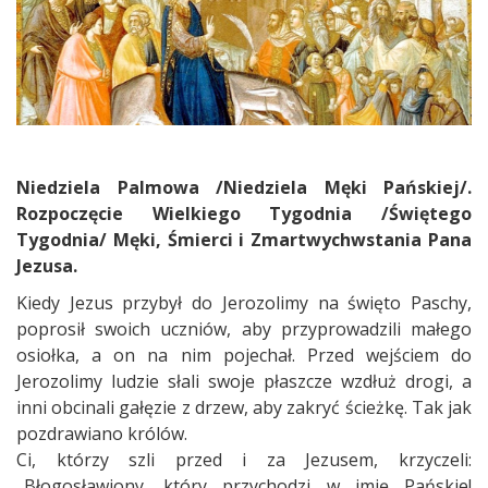
Niedziela Palmowa /Niedziela Męki Pańskiej/.
Rozpoczęcie Wielkiego Tygodnia /Świętego
Tygodnia/ Męki, Śmierci i Zmartwychwstania Pana
Jezusa.
Kiedy Jezus przybył do Jerozolimy na święto Paschy,
poprosił swoich uczniów, aby przyprowadzili małego
osiołka, a on na nim pojechał. Przed wejściem do
Jerozolimy ludzie słali swoje płaszcze wzdłuż drogi, a
inni obcinali gałęzie z drzew, aby zakryć ścieżkę. Tak jak
pozdrawiano królów.
Ci, którzy szli przed i za Jezusem, krzyczeli:
„Błogosławiony, który przychodzi w imię Pańskie!