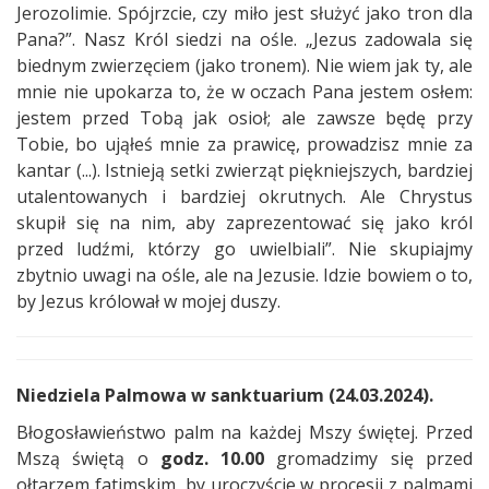
Jerozolimie. Spójrzcie, czy miło jest służyć jako tron dla
Pana?”. Nasz Król siedzi na ośle. „Jezus zadowala się
biednym zwierzęciem (jako tronem). Nie wiem jak ty, ale
mnie nie upokarza to, że w oczach Pana jestem osłem:
jestem przed Tobą jak osioł; ale zawsze będę przy
Tobie, bo ująłeś mnie za prawicę, prowadzisz mnie za
kantar (...). Istnieją setki zwierząt piękniejszych, bardziej
utalentowanych i bardziej okrutnych. Ale Chrystus
skupił się na nim, aby zaprezentować się jako król
przed ludźmi, którzy go uwielbiali”. Nie skupiajmy
zbytnio uwagi na ośle, ale na Jezusie. Idzie bowiem o to,
by Jezus królował w mojej duszy.
Niedziela Palmowa w sanktuarium (24.03.2024).
Błogosławieństwo palm na każdej Mszy świętej. Przed
Mszą świętą o
godz. 10.00
gromadzimy się przed
ołtarzem fatimskim, by uroczyście w procesji z palmami