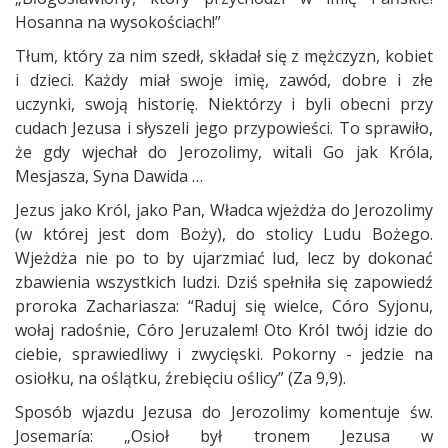
Hosanna na wysokościach!”
Tłum, który za nim szedł, składał się z mężczyzn, kobiet
i dzieci. Każdy miał swoje imię, zawód, dobre i złe
uczynki, swoją historię. Niektórzy i byli obecni przy
cudach Jezusa i słyszeli jego przypowieści. To sprawiło,
że gdy wjechał do Jerozolimy, witali Go jak Króla,
Mesjasza, Syna Dawida …
Jezus jako Król, jako Pan, Władca wjeżdża do Jerozolimy
(w której jest dom Boży), do stolicy Ludu Bożego.
Wjeżdża nie po to by ujarzmiać lud, lecz by dokonać
zbawienia wszystkich ludzi. Dziś spełniła się zapowiedź
proroka Zachariasza: “Raduj się wielce, Córo Syjonu,
wołaj radośnie, Córo Jeruzalem! Oto Król twój idzie do
ciebie, sprawiedliwy i zwycięski. Pokorny - jedzie na
osiołku, na oślątku, źrebięciu oślicy” (Za 9,9).
Sposób wjazdu Jezusa do Jerozolimy komentuje św.
Josemaría: „Osioł był tronem Jezusa w